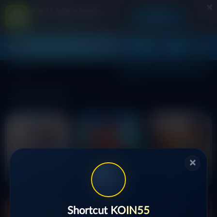
×
KOIN55 Aplikasi Mobile
UNDUH
Jangan tampilkan lagi hari ini
Masuk
Daftar
King Midas
SEMUA PERMAINAN
SLOTS
TOP 20
✕
Olympus Fortune
REDBEARD TREASURE
Rooster Blitz
Shortcut KOIN55