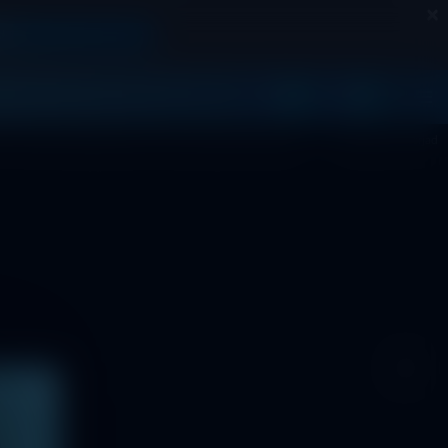
×
UH
Masuk
Daftar
on maaf atas ketidaknyamanan yang mungkin ditimbulkan.
Pemeliharaan Terjadwal
×