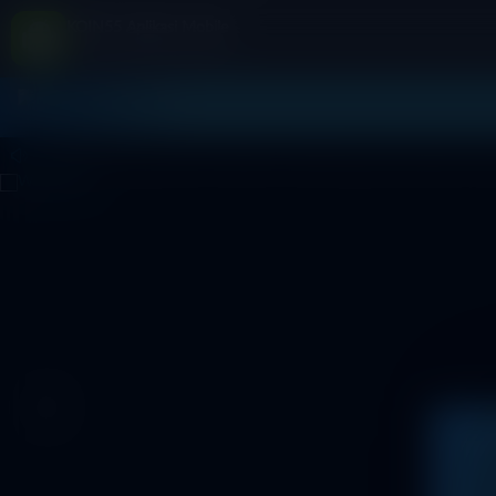
KOIN55 Aplikasi Mobile
Jangan tampilkan lagi hari ini
dwal: PP Virtual Sports pada 30-Jun-2026 dari 15.00.00 sampai 30-Sep-2026 15.00.