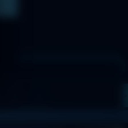
E-SPORTS
SABUNG AYAM