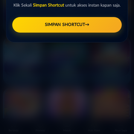
Klik Sekali
Simpan Shortcut
untuk akses instan kapan saja.
RTP
98%
RTP
97%
RTP
98%
SIMPAN SHORTCUT
→
Long Long Long
Super Lion
Giga Match Mahjong
RTP
96%
RTP
96%
RTP
98%
Storms of Ice™ PowerPlay Jackpot
Koi Harmony™
Gold Trio Jackpot
RTP
96%
RTP
96%
RTP
98%
Beranda
Promosi
Masuk
Hub. Kami
Akun Saya
81 Mahjong Cascade™
Sky Queen
Jin Qian Wa