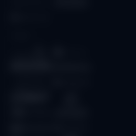
Arcade