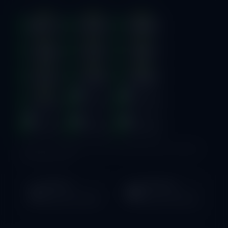
* Selama bank maintenance dan bank offline deposit dan penarikan
tidak dapat diproses
Deposit
Penarikan
Rata-rata 0 Menit
Rata-rata 0 Menit