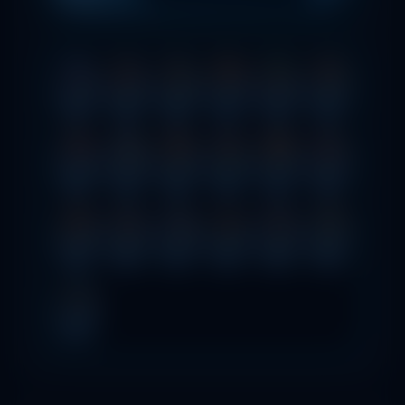
RTP
95%
RTP
83%
RTP
90%
RTP
84%
RTP
87%
RTP
88%
Ocean King Jackpot
Dragon Fortune
Boom Legend
Jackpot Fishing 2
Circus Jackpot
Crazy Hunter
RTP
87%
RTP
82%
RTP
87%
RTP
89%
RTP
79%
RTP
89%
Mega Fishing
Happy Fishing
Dinosaur Tycoon II
Secret Treasure
Fortune King Jackpot
All-star Fishing
RTP
89%
RTP
94%
RTP
84%
RTP
82%
RTP
89%
RTP
95%
Dinosaur Tycoon
Bombing Fishing
Jackpot Fishing
Crazy Hunter 2
Dragon Treasure
Royal Fishing
RTP
93%
FORTUNE ZOMBIE