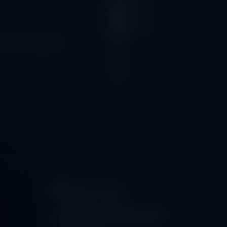
Facebook
Instagram
/639441975884589/?r
O
TARUHAN TOGEL
Platform togel yang menarik dari perusahan
terbaik di dunia yang menawarkan hadiah