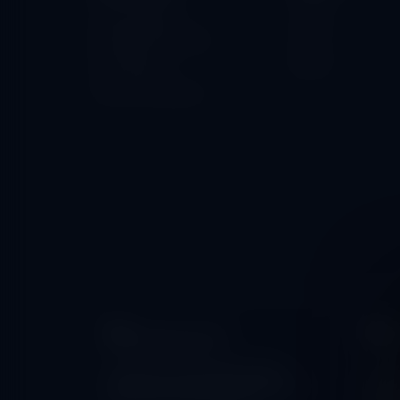
Tentang KOIN55
Promosi
Responsible Gambling
Loyalty
Pusat Bantuan
Referral
Syarat dan Ketentuan
TARUHAN SLOT
T
Penyedia slot online dengan beragam
Sports
pilihan game menarik yang memudahkan
menawa