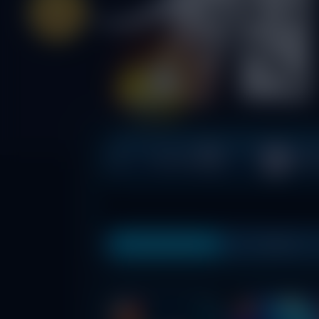
SEMUA PERMAINAN
ARCADE