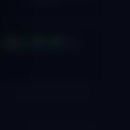
kemenangan besar
©2026 KOIN55. Hak cipta dilindungi | 18+