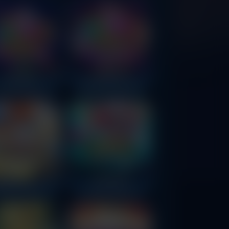
Sugar Blast
Sugar Blast Frenzy
HEAVENLY FEAST WITH WUKONG
Hippo Splash