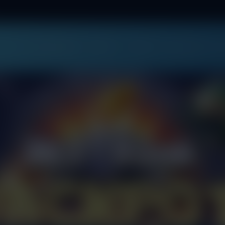
SLOTS
LIVE CASINO
RACE
TOGEL
OLAHRAGA
CR