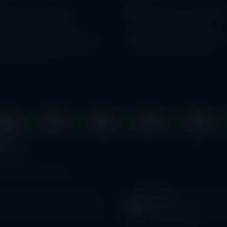
ARUHAN OLAHRAGA
TARUHAN LIVE KASIN
book Gaming Platform Terbaik
Platform Pilihan bagi perusahaan-
rkan lebih banyak game, odds yang
perusahaan terbaik di dunia, dengan
tinggi, dan menyediakan pilihan yang
pilihan variasi game terbanyak
banyak untuk pemain.
arikan tidak dapat diproses
Penarikan
Rata-rata 0 Menit