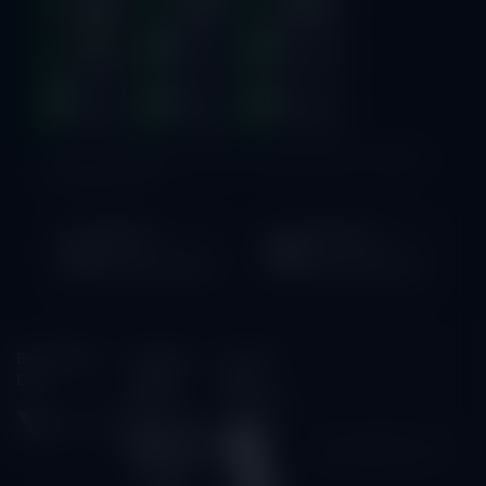
* Selama bank maintenance dan bank offline deposit dan penarikan
tidak dapat diproses
Deposit
Penarikan
Rata-rata 0 Menit
Rata-rata 0 Menit
Bersertifikasi
Tanggung
Browser
Dari
Jawab
Yang
Bermain
Didukung
©2026 KOIN55. Hak
cipta dilindungi | 18+