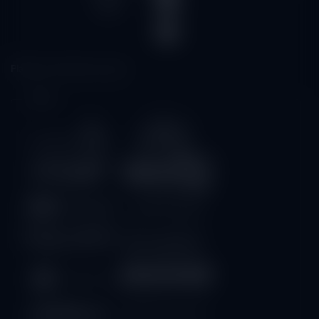
Platform Penyedia Layanan
Slots