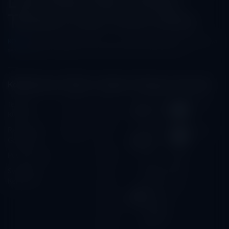
Link Main Slot Online
Terbaru Hari Viral 2026
KOIN55
agent penyedia link resmi main situs slot online terbaru setiap harinya
segera daftar dan rasakan promo main slot online di tahun baru ini.
Kebijaksanaan
Platform
Kategori
Dukungan
Komunitas
Tentang
Promosi
Hot
+628789
Faceboo
KOIN55
Games
8241586
k
Loyalty
Responsible
Slots
https://t.
Instagra
Referral
Gambling
me/koin
m
Live
55ch
Pusat Bantuan
Casino
https://w
Syarat dan
Race
ww.face
Ketentuan
Togel
book.co
m/group
Olahraga
s/63944
Crash
1975884
Game
589/?r