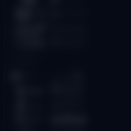
Live Casino