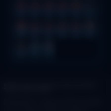
Speed_Baccarat_O
Speed_Baccarat_P
Speed_Baccarat_Q
Speed_Baccarat_R
Speed_Baccarat_S
Speed_Roulette
Always 9 Baccarat
Speed_VIP_Blackjack_A
Speed_VIP_Blackjack_B
Speed_VIP_Blackjack_C
Speed_VIP_Blackjack_D
Super_Sic_Bo
VIP_Roulette
VIP Always 6 Blackjack 2
VIP Always 6 Blackjack 3
KOIN55: Agent Penyedia Link Main Slot Online
Terbaru Hari Viral 2026
KOIN55: Agent Penyedia