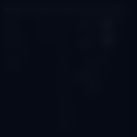
Kebijaksanaan
Platform
Kategori
Dukungan
Komunitas
Tentang
Promosi
Hot
+628789
Faceboo
KOIN55
Games
8241586
k
Loyalty
Responsible
Slots
https://t.
Instagra
Referral
Gambling
me/koin
m
Live
55ch
Pusat Bantuan
Casino
https://w
Syarat dan
Race
ww.face
Ketentuan
Togel
book.co
m/group
Olahraga
s/63944
Crash
1975884
Game
589/?r
Arcade
E-Sports
Sabung
Ayam