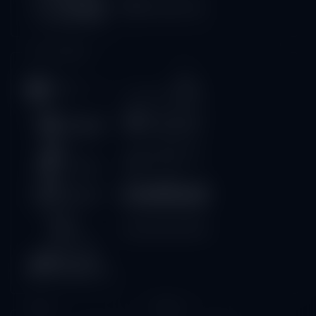
Live Casino
Race
Togel