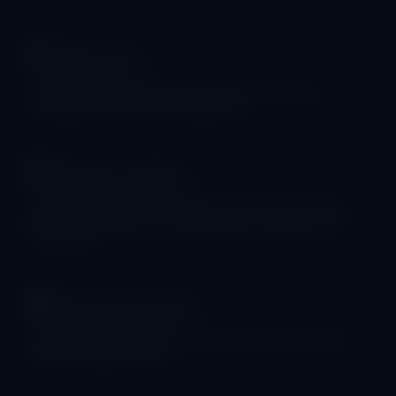
TARUHAN SLOT
Penyedia slot online dengan beragam pilihan game menarik yang
memudahkan pemain untuk mencapai jackpot
TARUHAN OLAHRAGA
Sportsbook Gaming Platform Terbaik menawarkan lebih banyak game,
odds yang lebih tinggi, dan menyediakan pilihan yang lebih banyak
untuk pemain.
TARUHAN LIVE KASINO
Platform Pilihan bagi perusahaan-perusahaan terbaik di dunia, dengan
pilihan variasi game terbanyak