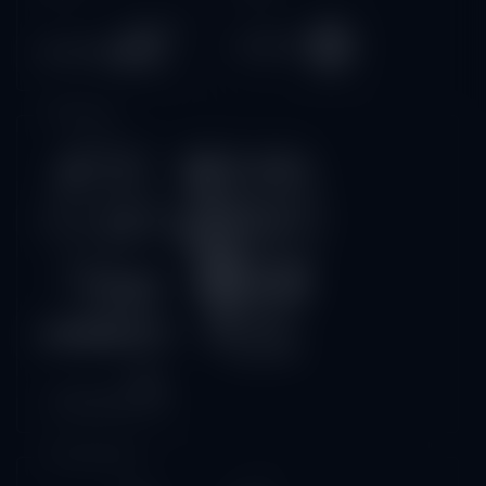
Olahraga
Crash Game