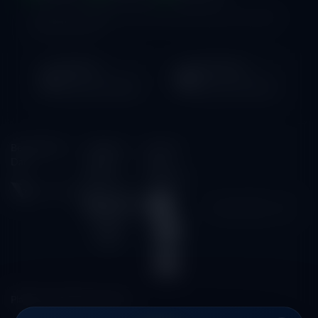
* Selama bank maintenance dan bank offline deposit dan penarikan
tidak dapat diproses
Deposit
Penarikan
Rata-rata 0 Menit
Rata-rata 0 Menit
Bersertifikasi
Tanggung
Browser
Dari
Jawab
Yang
Bermain
Didukung
©2026 KOIN55. Hak
cipta dilindungi | 18+
Platform Penyedia Layanan