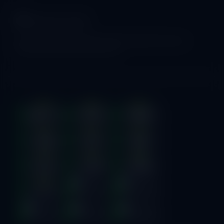
TARUHAN TOGEL
Platform togel yang menarik dari perusahan terbaik di dunia yang
menawarkan hadiah kemenangan besar