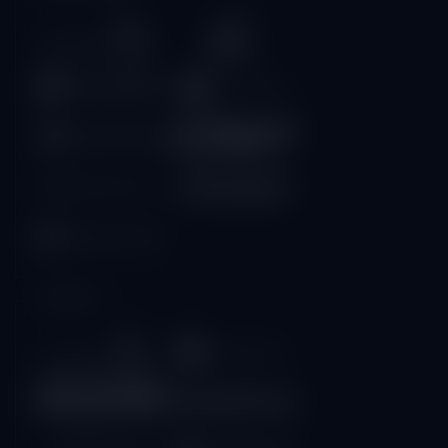
Arcade