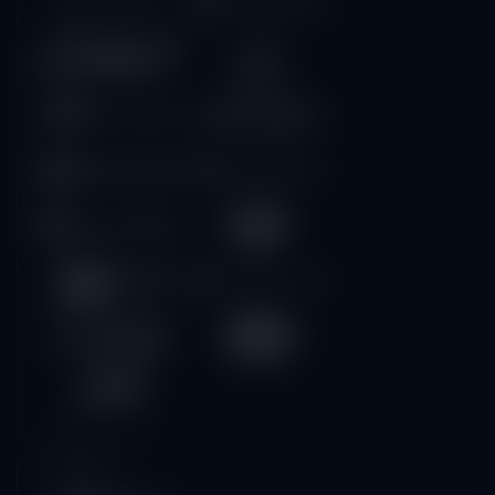
E-Sports