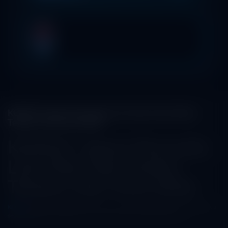
Aviator
KOIN55: Agent Penyedia Link Main Slot Online
Terbaru Hari Viral 2026
KOIN55: Agent Penyedia
Link Main Slot Online
Terbaru Hari Viral 2026
KOIN55
agent penyedia link resmi main situs slot online terbaru setiap harinya
segera daftar dan rasakan promo main slot online di tahun baru ini.