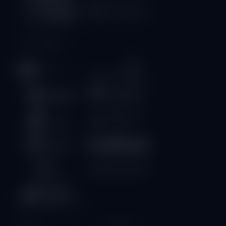
Live Casino