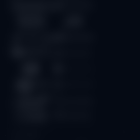
Live Casino