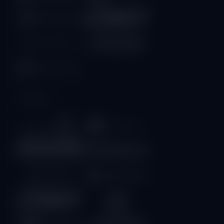
Arcade