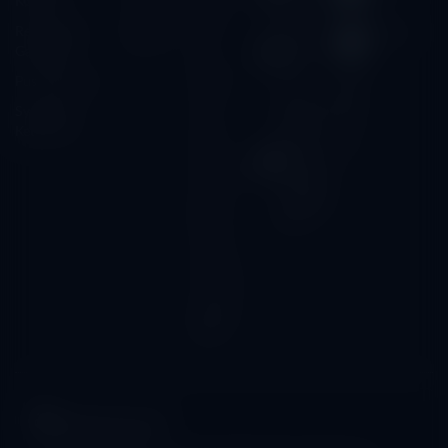
KOIN55
Games
8241586
k
Loyalty
Responsible
Slots
https://t.
Instagra
Referral
Gambling
me/koin
m
Live
55ch
Pusat Bantuan
Casino
https://w
Syarat dan
Race
ww.face
Ketentuan
Togel
book.co
m/group
Olahraga
s/63944
Crash
1975884
Game
589/?r
Arcade
E-Sports
Sabung
Ayam
TARUHAN SLOT