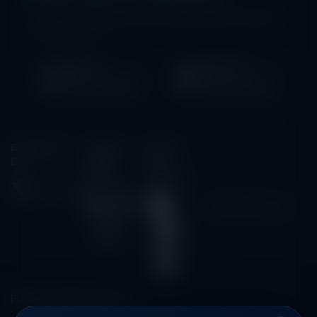
* Selama bank maintenance dan bank offline deposit dan penarikan
tidak dapat diproses
Deposit
Penarikan
Rata-rata 0 Menit
Rata-rata 0 Menit
Bersertifikasi
Tanggung
Browser
Dari
Jawab
Yang
Bermain
Didukung
©2026 KOIN55. Hak
cipta dilindungi | 18+
Platform Penyedia Layanan