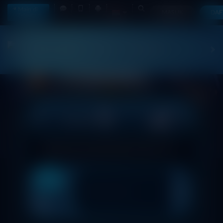
Main di
MASUK
DAF
Telegram
LIVE CASINO
RACE
TOGEL
OLAHRAGA
CRASH GAME
DRAGOONSOFT
SEMUA
PERMAINAN
CRASH
GAME