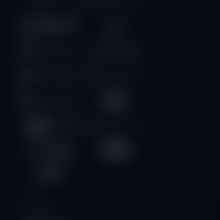
E-Sports