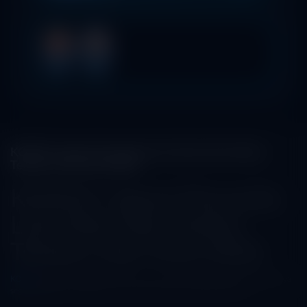
Flying Phoenix
Dragon or Crash
KOIN55: Agent Penyedia Link Main Slot Online
Terbaru Hari Viral 2026
KOIN55: Agent Penyedia
Link Main Slot Online
Terbaru Hari Viral 2026
KOIN55
agent penyedia link resmi main situs slot online terbaru setiap harinya
segera daftar dan rasakan promo main slot online di tahun baru ini.