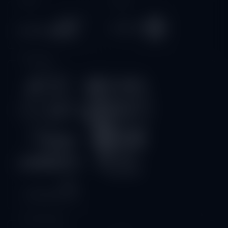
Race
Togel
Olahraga
Crash Game