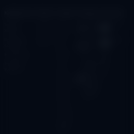
Kebijaksanaan
Platform
Kategori
Dukungan
Komunitas
Tentang
Promosi
Hot
+628789
Faceboo
KOIN55
Games
8241586
k
Loyalty
Responsible
Slots
https://t.
Instagra
Referral
Gambling
me/koin
m
Live
55ch
Pusat Bantuan
Casino
https://w
Syarat dan
Race
ww.face
Ketentuan
Togel
book.co
m/group
Olahraga
s/63944
Crash
1975884
Game
589/?r
Arcade
E-Sports
Sabung
Ayam