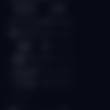
Live Casino