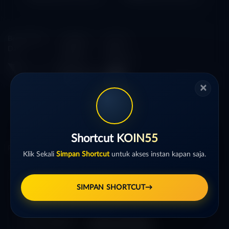
Bersertifikasi
Tanggung
Browser
Dari
Jawab
Yang
Bermain
Didukung
©2026 KOIN55. Hak
✕
cipta dilindungi | 18+
Shortcut KOIN55
Platform Penyedia Layanan
Klik Sekali
Simpan Shortcut
untuk akses instan kapan saja.
Slots
SIMPAN SHORTCUT
→