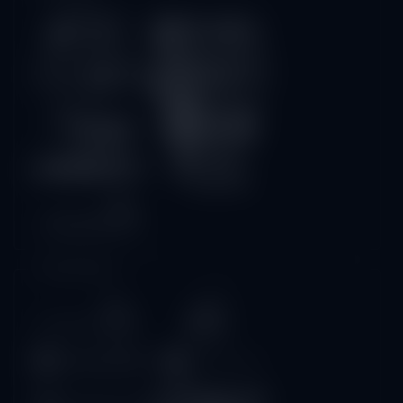
Crash Game