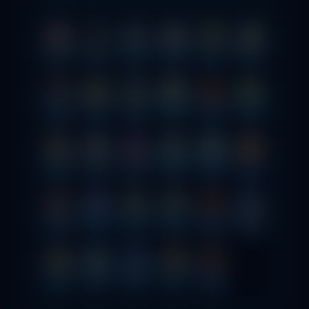
Fantasy Unicorn
King Kong’s Rampage
Legendary Panda
Daily Fishing
Li Kui Pi Yu
Bird Hunter
Dragon Storm
Insect Paradise
Monster Awaken plus
Sea Food Paradise II Plus
Legend of the phoenix
YaoQianShu
OCEAN MONSTER 2
HaiDiLao
Thanos Avengers
Ocean Paradise
Master Of The Deep
Fire Phoenix
Ocean King 3
Lucky Fishing
Fishman Wharf
Fish Music World
Kirin Storm
Mermaids-6s
Golden Legend Plus
Spongebob
Thunder Dragon
Jin Chan Bu Yu
Buffalo thunder