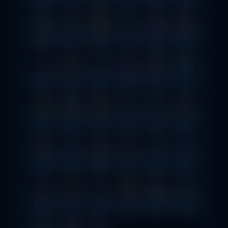
Boom of Prosperity
Buffalo Rush
Pinata Fest
Jumanji Bonanza
Firefly Hunter
Genie Mystery
RTP
85%
RTP
92%
RTP
91%
RTP
80%
RTP
80%
RTP
Football Fever
Aztec: Bonus Hunt
Cai Shen Fortune
Jewel Mastermind
Piggy Bank Gold 2
Fish Prawn Crab Bonanza
RTP
92%
RTP
91%
RTP
82%
RTP
86%
RTP
RTP
85%
Dark Ritual
Slotto 4D
World Cup Final
Bunny to the Moon
Cat & Mouse
Infinity Ocean
RTP
93%
RTP
RTP
RTP
87%
RTP
RTP
94%
Leprechaun’s Fortune
Aztec: Bonus Hunt 2 Xmas
Fighting Bull
Hungry Slime
Phantom Multiplier
BlackJack21
RTP
90%
RTP
RTP
RTP
86%
RTP
90%
RTP
90%
Squid Game 2: Mukunghwa
Starry Adventure
Book of Safari
Fantastic Beast
Scale of Heaven: Anubis
DJ Fever
RTP
94%
RTP
88%
RTP
95%
RTP
RTP
89%
RTP
Mace of Hercules
Xmas Gift Delight
Cookie Hunter
Ramakien Blessing
Kingyo Riches
Rush Hour Gold