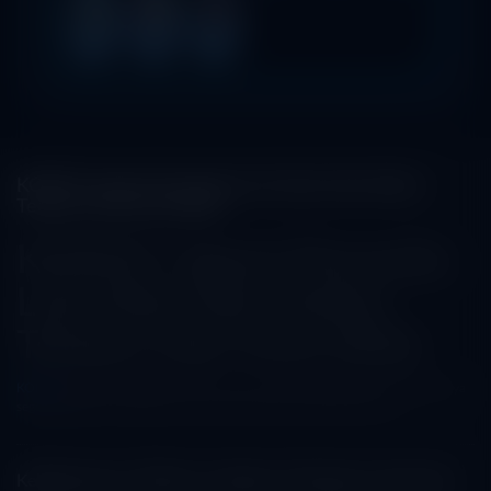
RTP
83%
RTP
79%
RTP
Big Net Bass
Disco 777 Hold and Win
Nexus Gift Delight
KOIN55: Agent Penyedia Link Main Slot Online
Terbaru Hari Viral 2026
KOIN55: Agent Penyedia
Link Main Slot Online
Terbaru Hari Viral 2026
KOIN55
agent penyedia link resmi main situs slot online terbaru setiap harinya
segera daftar dan rasakan promo main slot online di tahun baru ini.
Kebijaksanaan
Platform
Kategori
Dukungan
Komunitas