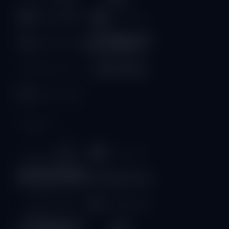
Arcade