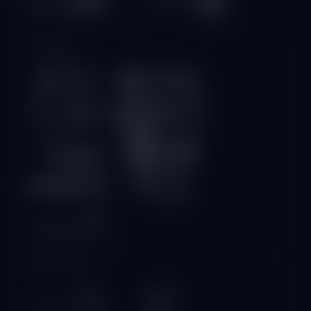
Olahraga
Crash Game