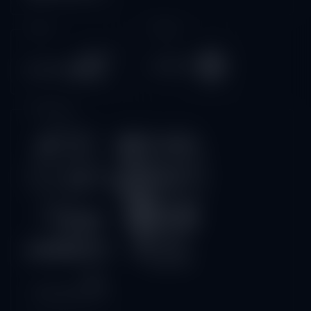
Race
Togel
Olahraga