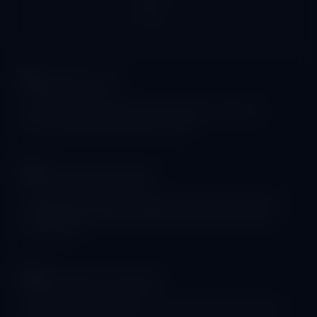
Sabung
Ayam
TARUHAN SLOT
Penyedia slot online dengan beragam pilihan game menarik yang
memudahkan pemain untuk mencapai jackpot
TARUHAN OLAHRAGA
Sportsbook Gaming Platform Terbaik menawarkan lebih banyak game,
odds yang lebih tinggi, dan menyediakan pilihan yang lebih banyak
untuk pemain.
TARUHAN LIVE KASINO
Platform Pilihan bagi perusahaan-perusahaan terbaik di dunia, dengan