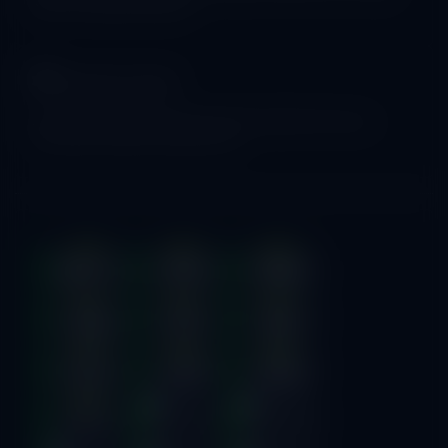
pilihan variasi game terbanyak
TARUHAN TOGEL
Platform togel yang menarik dari perusahan terbaik di dunia yang
menawarkan hadiah kemenangan besar