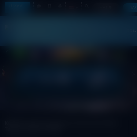
Main di
MASUK
DAF
Telegram
IDR
12,679,277,
HOT GAMES
SLOTS
LIVE CASINO
RACE
TOGE
KOIN55: Agent Penyedia Link Main Slot Online
Terbaru Hari Viral 2026