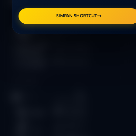
SIMPAN SHORTCUT
→
Live Casino