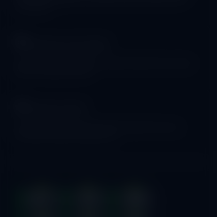
untuk pemain.
TARUHAN LIVE KASINO
Platform Pilihan bagi perusahaan-perusahaan terbaik di dunia, dengan
pilihan variasi game terbanyak
TARUHAN TOGEL
Platform togel yang menarik dari perusahan terbaik di dunia yang
menawarkan hadiah kemenangan besar