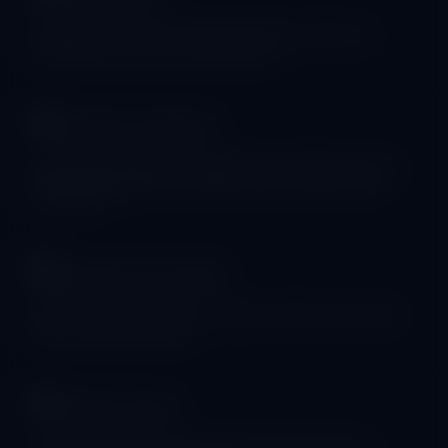
Penyedia slot online dengan beragam pilihan game menarik yang
memudahkan pemain untuk mencapai jackpot
TARUHAN OLAHRAGA
Sportsbook Gaming Platform Terbaik menawarkan lebih banyak game,
odds yang lebih tinggi, dan menyediakan pilihan yang lebih banyak
untuk pemain.
TARUHAN LIVE KASINO
Platform Pilihan bagi perusahaan-perusahaan terbaik di dunia, dengan
pilihan variasi game terbanyak
TARUHAN TOGEL
Platform togel yang menarik dari perusahan terbaik di dunia yang