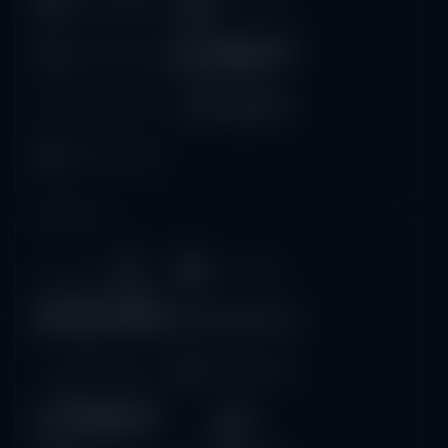
Arcade