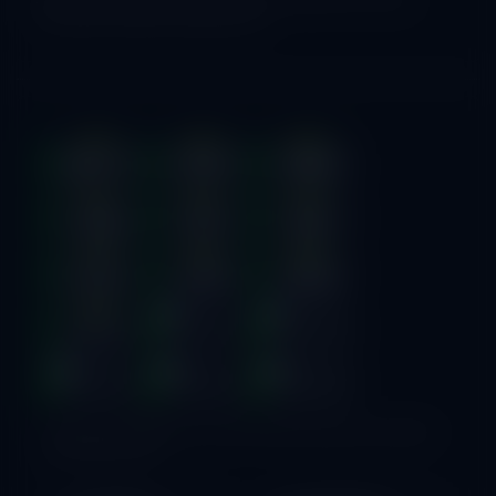
menawarkan hadiah kemenangan besar
* Selama bank maintenance dan bank offline deposit dan penarikan
tidak dapat diproses