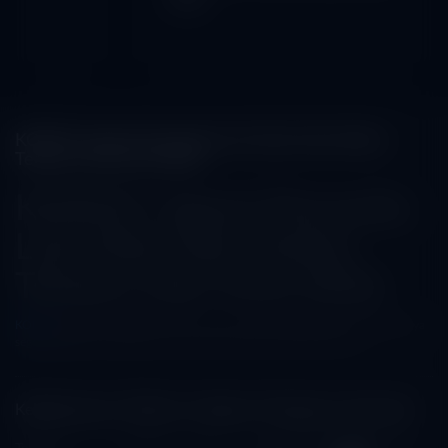
KOIN55: Agent Penyedia Link Main Slot Online
Terbaru Hari Viral 2026
KOIN55: Agent Penyedia
Link Main Slot Online
Terbaru Hari Viral 2026
KOIN55
agent penyedia link resmi main situs slot online terbaru setiap harinya
segera daftar dan rasakan promo main slot online di tahun baru ini.
Kebijaksanaan
Platform
Kategori
Dukungan
Komunitas