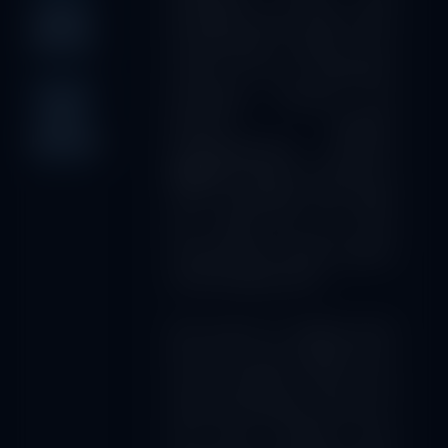
Pusat
bertanggung jawab seperti halnya
Bantuan
mempromosikan kesadaran akan
masalah judi dan meningkatkan
Syarat
pencegahan, intervensi dan
dan
pelayanan. Kebijakan
Ketentuan
Pertanggungjawaban Permainan
KOIN55
menetapkan komitmennya
untuk meminimalisir efek negatif
dari masalah judi dan untuk
mempromosikan praktek perjudian
yang bertanggung jawab.
Kami percaya ini tanggung jawab
kami untuk anda, pelanggan kami,
untuk memastikan bahwa anda
menikmati pengalaman bertaruh di
situs kami, sementara tetap