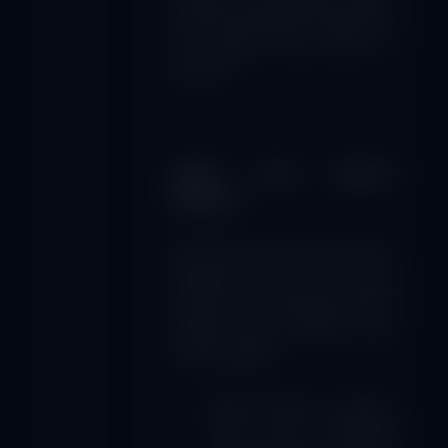
taruhan anda, silahkan hubungi satu
dari organisasi yang tertera di
bawah ini.
APAKAH ANDA MEMILIKI
MASALAH?
Jika taruhan anda berdampak buruk
terhadap hidup anda atau hidup
orang lain, maka pertanyaan berikut
mungkin dapat membantu anda
untuk mengenali.
Apakah bertaruh mencegah
anda untuk menghadiri