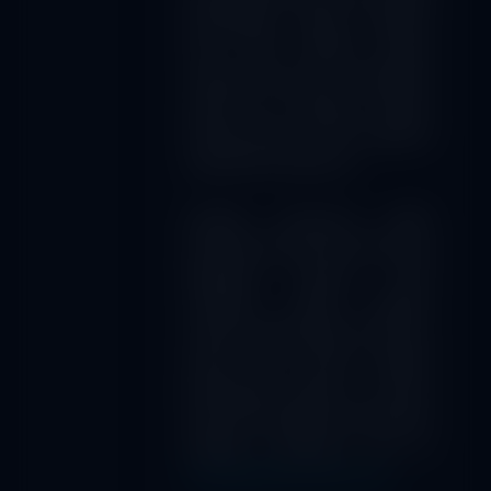
permasalahan dengan perjudian
anda. Untuk berbicara dengan
seseorang yang bisa memberikan
nasihat dan dukungan, silahkan
hubungi salah satu dari organisasi
yang tertera di bawah ini.
Gamblers Anonymous adalah
kumpulan dari pria dan wanita yang
bergabung bersama untuk
membantu masalah perjudian
mereka masing-masing dan sesama
pemain berat lainnya. Terdapat
perkumpulan regional di seluruh
dunia. Situs Pelayanan internasional
Gamblers Anonymous ada di:
www.gamblersanonymous.org