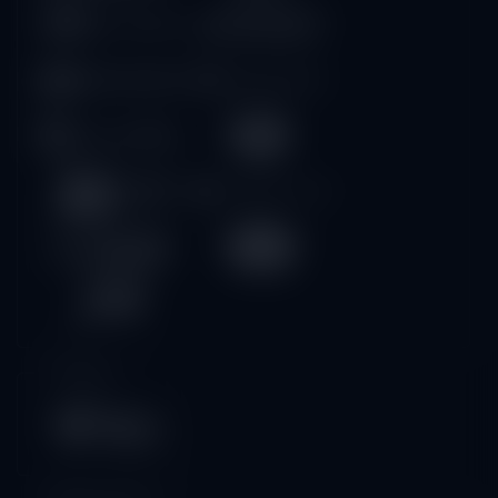
E-Sports