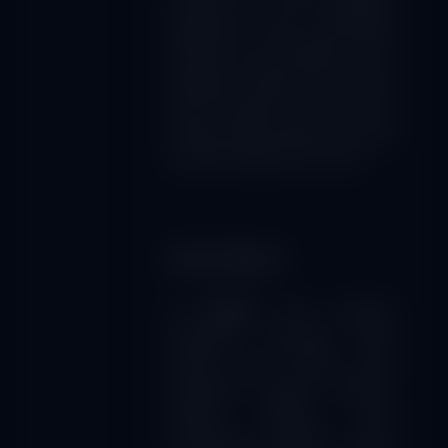
manapun dan untuk melakukan
pengecekan untuk memverifikasi
informasi yang disediakan. Akun
pelanggan mungkin akan ditutup
untuk sementara dan dana akan
ditahan sampai tersedia bukti yang
memadai mengenai umur anda.
BATAS TARUHAN
Di
KOIN55
, kami mengakui
pentingnya penerapan batas
taruhan secara efektif untuk
mengurangi masalah perjudian.
Dengan demikian, kami
menyediakan pengguna dengan