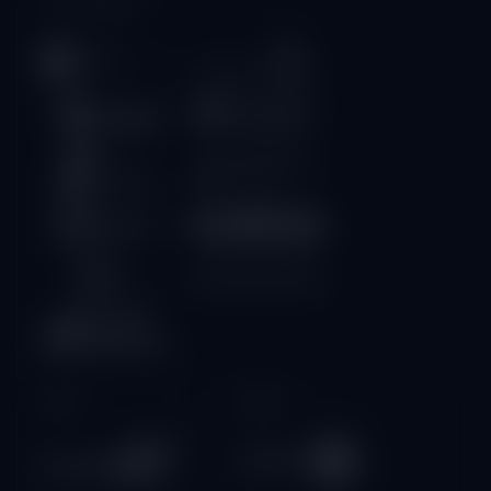
Live Casino
Race
Togel