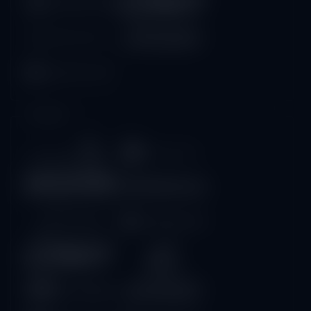
Arcade