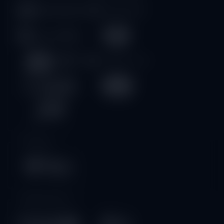
E-Sports
Sabung Ayam