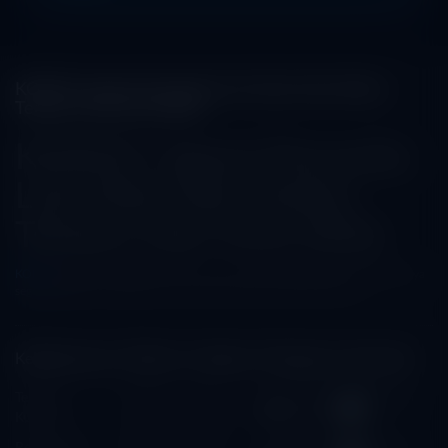
KOIN55: Agent Penyedia Link Main Slot Online
Terbaru Hari Viral 2026
KOIN55: Agent Penyedia
Link Main Slot Online
Terbaru Hari Viral 2026
KOIN55
agent penyedia link resmi main situs slot online terbaru setiap harinya
segera daftar dan rasakan promo main slot online di tahun baru ini.
Kebijaksanaan
Platform
Kategori
Dukungan
Komunitas
Tentang
Promosi
Hot
+628789
Faceboo
KOIN55
Games
8241586
k
Loyalty