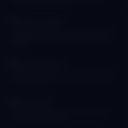
memudahkan pemain untuk mencapai jackpot
TARUHAN OLAHRAGA
Sportsbook Gaming Platform Terbaik menawarkan lebih banyak game,
odds yang lebih tinggi, dan menyediakan pilihan yang lebih banyak
untuk pemain.
TARUHAN LIVE KASINO
Platform Pilihan bagi perusahaan-perusahaan terbaik di dunia, dengan
pilihan variasi game terbanyak
TARUHAN TOGEL
Platform togel yang menarik dari perusahan terbaik di dunia yang
menawarkan hadiah kemenangan besar