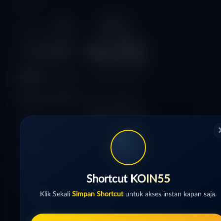
Slots
Shortcut KOIN55
Klik Sekali
Simpan Shortcut
untuk akses instan kapan saja.