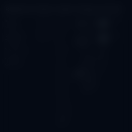
Kebijaksanaan
Platform
Kategori
Dukungan
Komunitas
Tentang
Promosi
Hot
+628789
Faceboo
KOIN55
Games
8241586
k
Loyalty
Responsible
Slots
https://t.
Instagra
Referral
Gambling
me/koin
m
Live
55ch
Pusat Bantuan
Casino
https://w
Syarat dan
Race
ww.face
Ketentuan
Togel
book.co
m/group
Olahraga
s/63944
Crash
1975884
Game
589/?r
Arcade
E-Sports
Sabung
Ayam