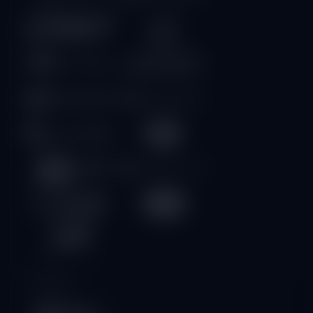
E-Sports