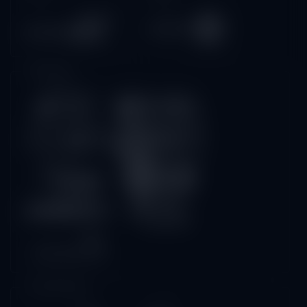
Olahraga
Crash Game