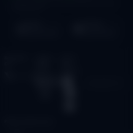
* Selama bank maintenance dan bank offline deposit dan penarikan
tidak dapat diproses
Deposit
Penarikan
Rata-rata 0 Menit
Rata-rata 0 Menit
Bersertifikasi
Tanggung
Browser
Dari
Jawab
Yang
Bermain
Didukung
©2026 KOIN55. Hak
cipta dilindungi | 18+
Platform Penyedia Layanan