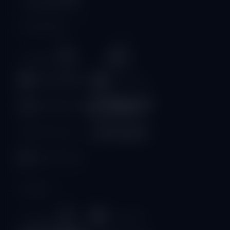
Crash Game
Arcade