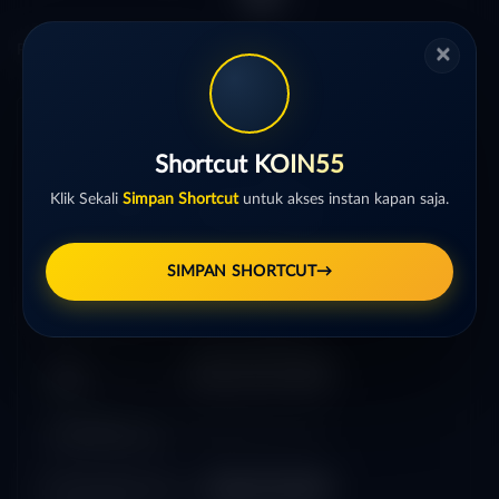
Platform Penyedia Layanan
✕
Slots
Shortcut KOIN55
Klik Sekali
Simpan Shortcut
untuk akses instan kapan saja.
SIMPAN SHORTCUT
→