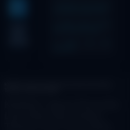
Pusat
3. Bagaimana Cara Menyetor
Bantuan
Dana Ke Akun KOIN55 Saya?
4. Adakah batasan minimal
Syarat
dalam melakukan betting?
dan
Ketentuan
5. Apakah situs kami
terpercaya?
KOIN55: Agent Penyedia Link Main Slot Online
Terbaru Hari Viral 2026
KOIN55: Agent Penyedia
Link Main Slot Online
Terbaru Hari Viral 2026