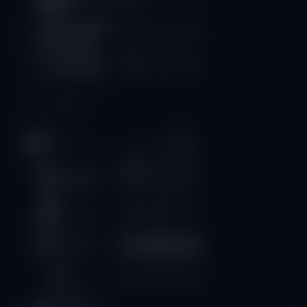
Live Casino