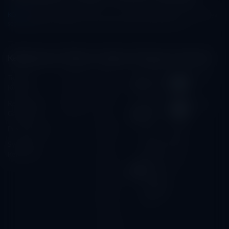
KOIN55
agent penyedia link resmi main situs slot online terbaru setiap harinya
segera daftar dan rasakan promo main slot online di tahun baru ini.
Kebijaksanaan
Platform
Kategori
Dukungan
Komunitas
Tentang
Promosi
Hot
+628789
Faceboo
KOIN55
Games
8241586
k
Loyalty
Responsible
Slots
https://t.
Instagra
Referral
Gambling
me/koin
m
Live
55ch
Pusat Bantuan
Casino
https://w
Syarat dan
Race
ww.face
Ketentuan
Togel
book.co
m/group
Olahraga
s/63944
Crash
1975884
Game
589/?r
Arcade