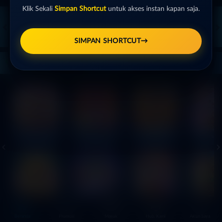
Klik Sekali
Simpan Shortcut
untuk akses instan kapan saja.
Silahkan login terlebih dahulu.
HOT GAMES
SLOTS
LIVE CASINO
RACE
TOGEL
OL
SIMPAN SHORTCUT
→
OK
Game Populer
GATES OF OLYMPUS POP
BANG GACOR 1000
NEZHA 2
FORTUNE GEMS 500
DJ BOOM BOOM
POKER WIN
Beranda
Promosi
Masuk
Hub. Kami
Akun Saya