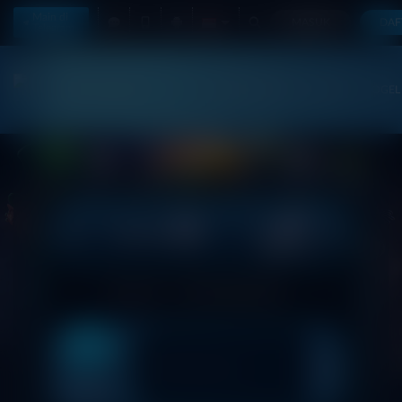
Main di
MASUK
DAF
Telegram
IDR
12,732,792,
HOT GAMES
SLOTS
LIVE CASINO
RACE
TOGE
FAT PANDA
SEMUA
PERMAINAN
TOP
VIDEO
20
SLOTS