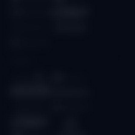
Arcade