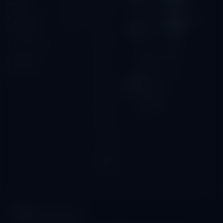
KOIN55
Games
8241586
k
Loyalty
Responsible
Slots
https://t.
Instagra
Referral
Gambling
me/koin
m
Live
55ch
Pusat Bantuan
Casino
https://w
Syarat dan
Race
ww.face
Ketentuan
Togel
book.co
m/group
Olahraga
s/63944
Crash
1975884
Game
589/?r
Arcade
E-Sports
Sabung
Ayam
TARUHAN SLOT