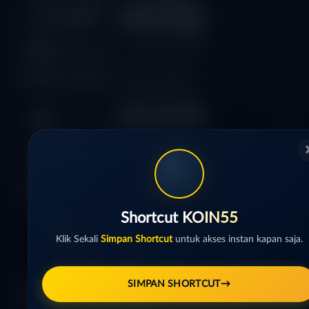
Shortcut KOIN55
Klik Sekali
Simpan Shortcut
untuk akses instan kapan saja.
SIMPAN SHORTCUT
→